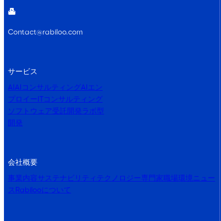
Contact@rabiloo.com
サービス
AI
AIコンサルティング
AIエン
プロイー
ITコンサルティング
ソフトウェア受託開発
ラボ型
開発
会社概要
事業内容
サステナビリティ
テクノロジー専門家
職場環境
ニュー
ス
Rabilooについて