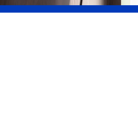
あらゆるビジネスか
ら信頼されるテクノ
ロジーパートナー
Rabiloo（ラビロー）創業以来、私たちが唯一目標に
してきたことは、お客様のニーズを深く理解したテ
クノロジーソリューションを創造することです。私
にとって、お客様への共感とテクノロジーへの投資
が、新たなビジネスの突破口を開くための鍵となっ
ています。
Rabilooは期待を上回る製品を創り出し、お客様の長
きにわたる発展の旅に同行します。
ゴー・ゴック・クオン
創業者・CEO