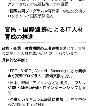
グデータ
などの先端技術ラボを設置
国際共同プログラム
や専門家・学生の交換プ
ログラムへの国家予算投入
官民・国際連携によるIT人材
育成の推進
政府・企業・教育機関の三者連携
を通じて、実社
会に即した人材育成が活発に行われています。
具体的な事例：
FPT、VNPT、Viettel、Samsung などが
奨学
金や実習プログラム、設備支援
を提供
日本、韓国、アメリカなどと連携し、
ブリッ
ジSE・AI/ML研修・ITインターンシップ
を展
開
企業がカリキュラム設計に参加
し、在学中か
らの採用活動も積極化