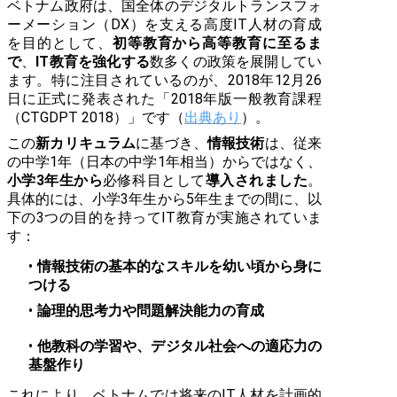
ベトナム政府は、国全体のデジタルトランスフォ
ーメーション（DX）を支える高度IT人材の育成
を目的として、
初等教育から高等教育に至るま
で
、
IT教育を強化する
数多くの政策を展開してい
ます。特に注目されているのが、2018年12月26
日に正式に発表された「2018年版一般教育課程
（CTGDPT 2018）」です（
出典あり
）。
この
新カリキュラム
に基づき、
情報技術
は、従来
の中学1年（日本の中学1年相当）からではなく、
小学3年生から
必修科目として
導入されました
。
具体的には、小学3年生から5年生までの間に、以
下の3つの目的を持ってIT教育が実施されていま
す：
情報技術の基本的なスキルを幼い頃から身に
つける
論理的思考力や問題解決能力の育成
他教科の学習や、デジタル社会への適応力の
基盤作り
これにより、ベトナムでは将来のIT人材を計画的