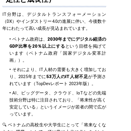
IT分野は、デジタルトランスフォーメーション
（DX）やインダストリー4.0の進展に伴い、今後数十
年にわたって高い成長が見込まれています。
ベトナム政府は、
2030年までにデジタル経済の
GDP比率を20％以上にする
という目標を掲げて
います（ベトナム政府「国家デジタル変革計
画」）。
それにより、IT人材の需要も大きく増加してお
り、2025年までに
53万人のIT人材不足
が予測さ
れています（TopDevレポート 2023年版）。
AI、ビッグデータ、クラウド、IoTなどの先端
技術分野は特に注目されており、「将来性が高く
安定している」というイメージが若者の間で広が
っています。
🔍 ベトナムの高校生や大学生にとって「将来なくな