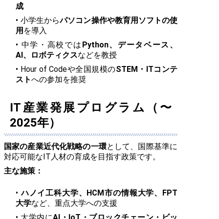
成
小学生から
パソコン操作や教育用ソフトの使
用
を導入
中学・高校では
Python、データベース、
AI、ロボティクス
などを教授
Hour of Codeや全国規模の
STEM・ITコンテ
スト
への参加を推奨
IT産業発展プログラム（〜
2025年）
国家の産業近代化戦略の一環
として、国際基準に
対応可能なIT人材の育成を目指す政策です。
主な施策：
ハノイ工科大学、HCM市の情報大学、FPT
大学
など、重点大学への支援
大学内に
AI・IoT・ブロックチェーン・ビッ