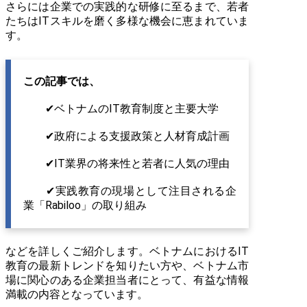
さらには企業での実践的な研修に至るまで、若者
国家デジタル変革戦略（2020年、決定番号
749/QĐ-TTg）
たちはITスキルを磨く多様な機会に恵まれていま
す。
新教育課程における情報科目の必修化（2020年開
始）
IT産業発展プログラム（〜2025年）
この記事では、
官民・国際連携によるIT人材育成の推進
✔ベトナムのIT教育制度と主要大学
ベトナム若者に広がるIT教育の魅力と将来性｜ベ
トナムの最新動向
✔政府による支援政策と人材育成計画
将来性の高い分野（将来の安定性と成長性）
✔IT業界の将来性と若者に人気の理由
高収入で安定した職業
✔実践教育の現場として注目される企
無限の就職チャンス（グローバルな雇用市場）
業「Rabiloo」の取り組み
現代的でクリエイティブな職場環境
Rabilooでの学びと働き方実践的な学びの場とし
てのRabiloo
などを詳しくご紹介します。ベトナムにおけるIT
教育の最新トレンドを知りたい方や、ベトナム市
Rabilooの社員教育制度と育成方針
場に関心のある企業担当者にとって、有益な情報
新入社員向けオンボーディングとOJT制度
満載の内容となっています。