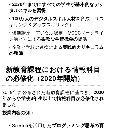
2030年までにすべての学生が基本的なデジ
タルスキルを習得
100万人のデジタルスキル人材
を育成（リス
キリング & アップスキリング）
短期講座・デジタル認定・MOOC（オンライ
ン講座）による
柔軟な学習機会の提供
企業と学校の連携による
実践的カリキュラム
の整備
新教育課程における情報科目
の必修化（2020年開始）
2018年に公布された新教育課程に基づき、
2020
年から小学校3年生以上で情報科目が必修化
され
ました。
授業内容の例：
Scratchを活用した
プログラミング思考の育