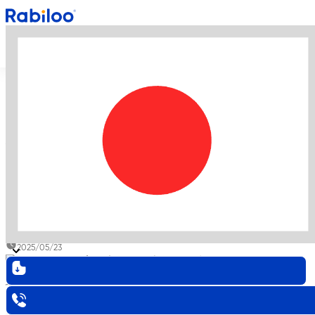
戻る
ホーム
/
ブログ
/
デジタルリテラシー
/
ベトナム
IT教育の実態｜国家戦略が生むエンジニア人材の
競争力とは
ベトナムIT教育の実態｜
国家戦略が生むエンジ
ニア人材の競争力とは
エンジニア
IT人材不足
ベトナム
2026/02/24
2025/05/23
目次