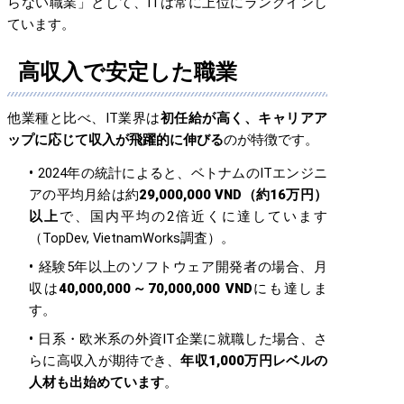
らない職業」として、ITは常に上位にランクインし
ています。
高収入で安定した職業
他業種と比べ、IT業界は
初任給が高く、キャリアア
ップに応じて収入が飛躍的に伸びる
のが特徴です。
2024年の統計によると、ベトナムのITエンジニ
アの平均月給は約
29,000,000 VND（約16万円）
以上
で、国内平均の2倍近くに達しています
（TopDev, VietnamWorks調査）。
経験5年以上のソフトウェア開発者の場合、月
収は
40,000,000～70,000,000 VND
にも達しま
す。
日系・欧米系の外資IT企業に就職した場合、さ
らに高収入が期待でき、
年収1,000万円レベルの
人材も出始めています
。