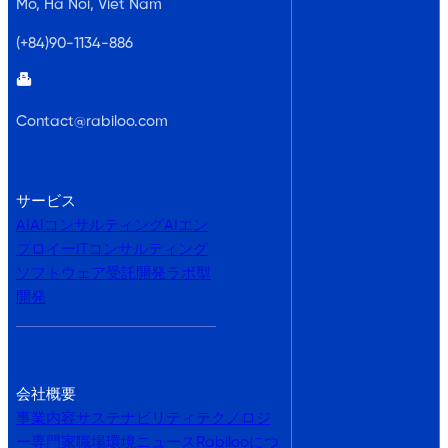
Mo, Ha Noi, Viet Nam
(+84)90-1134-886
Contact@rabiloo.com
サービス
AI
AIコンサルティング
AIエン
プロイー
ITコンサルティング
ソフトウェア受託開発
ラボ型
開発
会社概要
事業内容
サステナビリティ
テクノロジ
ー専門家
職場環境
ニュース
Rabilooにつ