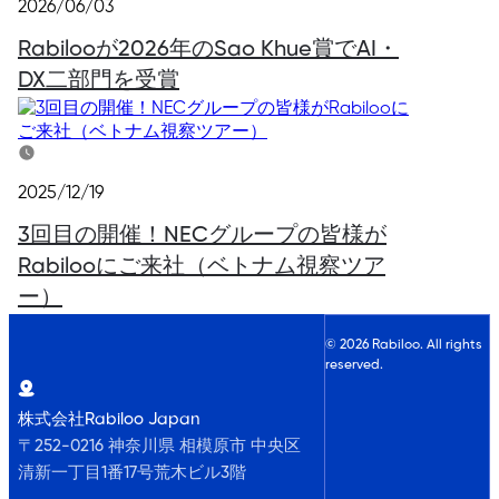
2026/06/03
Rabilooが2026年のSao Khue賞でAI・
DX二部門を受賞
2025/12/19
3回目の開催！NECグループの皆様が
Rabilooにご来社（ベトナム視察ツア
ー）
©
2026
Rabiloo. All rights
reserved.
株式会社Rabiloo Japan
〒252-0216 神奈川県 相模原市 中央区
清新一丁目1番17号荒木ビル3階