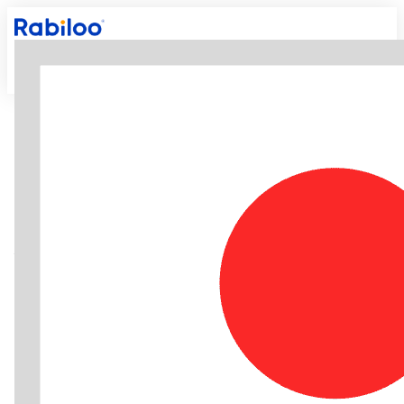
戻る
ホーム
/
ニュース
/
お知らせ
/
NECグループ企業
のRabilooハノイオフィス視察ツアーを開催
NECグループ企業の
Rabilooハノイオフィス
視察ツアーを開催
2025/02/10
2025/02/10