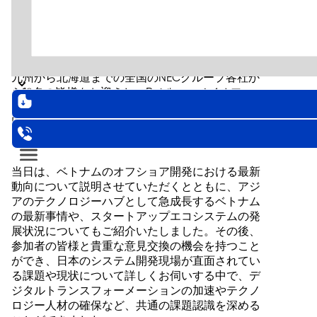
2025年2月6日木曜日、寒気が到来したハノイへ、
九州から北海道までの全国のNECグループ各社か
ら18名の皆様をお迎えし、Rabilooハノイオフィ
スをご視察いただきました。昨年に引き続き、今
回が二度目となりました。
当日は、ベトナムのオフショア開発における最新
動向について説明させていただくとともに、アジ
アのテクノロジーハブとして急成長するベトナム
の最新事情や、スタートアップエコシステムの発
展状況についてもご紹介いたしました。その後、
参加者の皆様と貴重な意見交換の機会を持つこと
ができ、日本のシステム開発現場が直面されてい
る課題や現状について詳しくお伺いする中で、デ
ジタルトランスフォーメーションの加速やテクノ
ロジー人材の確保など、共通の課題認識を深める